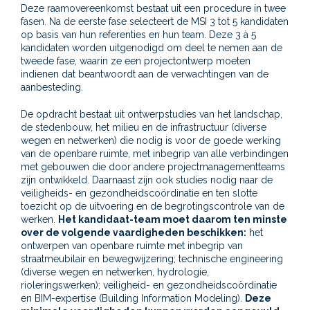
Deze raamovereenkomst bestaat uit een procedure in twee
fasen. Na de eerste fase selecteert de MSI 3 tot 5 kandidaten
op basis van hun referenties en hun team. Deze 3 à 5
kandidaten worden uitgenodigd om deel te nemen aan de
tweede fase, waarin ze een projectontwerp moeten
indienen dat beantwoordt aan de verwachtingen van de
aanbesteding.
De opdracht bestaat uit ontwerpstudies van het landschap,
de stedenbouw, het milieu en de infrastructuur (diverse
wegen en netwerken) die nodig is voor de goede werking
van de openbare ruimte, met inbegrip van alle verbindingen
met gebouwen die door andere projectmanagementteams
zijn ontwikkeld. Daarnaast zijn ook studies nodig naar de
veiligheids- en gezondheidscoördinatie en ten slotte
toezicht op de uitvoering en de begrotingscontrole van de
werken.
Het kandidaat-team moet daarom ten minste
over de volgende vaardigheden beschikken:
het
ontwerpen van openbare ruimte met inbegrip van
straatmeubilair en bewegwijzering; technische engineering
(diverse wegen en netwerken, hydrologie,
rioleringswerken); veiligheid- en gezondheidscoördinatie
en BIM-expertise (Building Information Modeling).
Deze