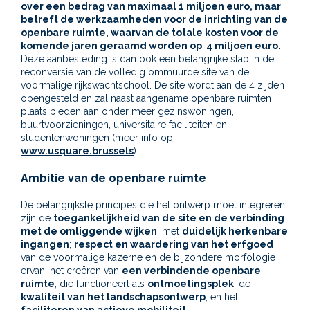
over een bedrag van maximaal 1 miljoen euro, maar
betreft de werkzaamheden voor de inrichting van de
openbare ruimte, waarvan de totale kosten voor de
komende jaren geraamd worden op 4 miljoen euro.
Deze aanbesteding is dan ook een belangrijke stap in de
reconversie van de volledig ommuurde site van de
voormalige rijkswachtschool. De site wordt aan de 4 zijden
opengesteld en zal naast aangename openbare ruimten
plaats bieden aan onder meer gezinswoningen,
buurtvoorzieningen, universitaire faciliteiten en
studentenwoningen (meer info op
www.usquare.brussels
).
Ambitie van de openbare ruimte
De belangrijkste principes die het ontwerp moet integreren,
zijn de
toegankelijkheid van de site en de verbinding
met de omliggende wijken
, met
duidelijk herkenbare
ingangen
;
respect en waardering van het erfgoed
van de voormalige kazerne en de bijzondere morfologie
ervan; het creëren van
een verbindende openbare
ruimte
, die functioneert als
ontmoetingsplek
; de
kwaliteit van het landschapsontwerp
; en het
faciliteren van actieve mobiliteit
.