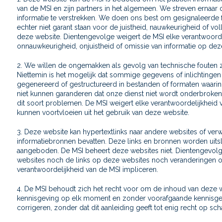
van de MSI en zijn partners in het algemeen. We streven ernaa
informatie te verstrekken. We doen ons best om gesignaleerde f
echter niet garant staan voor de juistheid, nauwkeurigheid of vo
deze website. Dientengevolge weigert de MSI elke verantwoorde
onnauwkeurigheid, onjuistheid of omissie van informatie op dez
2. We willen de ongemakken als gevolg van technische fouten 
Niettemin is het mogelijk dat sommige gegevens of inlichtingen
gegenereerd of gestructureerd in bestanden of formaten waarin
niet kunnen garanderen dat onze dienst niet wordt onderbroken
dit soort problemen. De MSI weigert elke verantwoordelijkheid 
kunnen voortvloeien uit het gebruik van deze website.
3. Deze website kan hypertextlinks naar andere websites of ver
informatiebronnen bevatten. Deze links en bronnen worden uitslu
aangeboden. De MSI beheert deze websites niet. Dientengevol
websites noch de links op deze websites noch veranderingen o
verantwoordelijkheid van de MSI impliceren.
4. De MSI behoudt zich het recht voor om de inhoud van deze w
kennisgeving op elk moment en zonder voorafgaande kennisgev
corrigeren, zonder dat dit aanleiding geeft tot enig recht op s