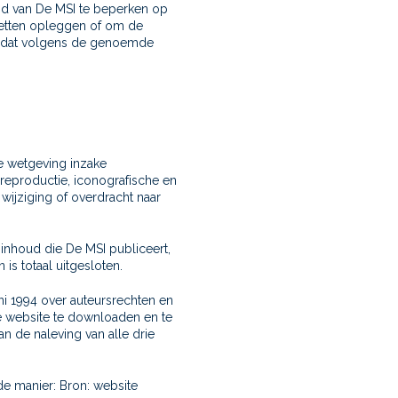
id van De MSI te beperken op
 wetten opleggen of om de
rin dat volgens de genoemde
le wetgeving inzake
 reproductie, iconografische en
 wijziging of overdracht naar
 inhoud die De MSI publiceert,
is totaal uitgesloten.
i 1994 over auteursrechten en
e website te downloaden en te
 de naleving van alle drie
e manier: Bron: website