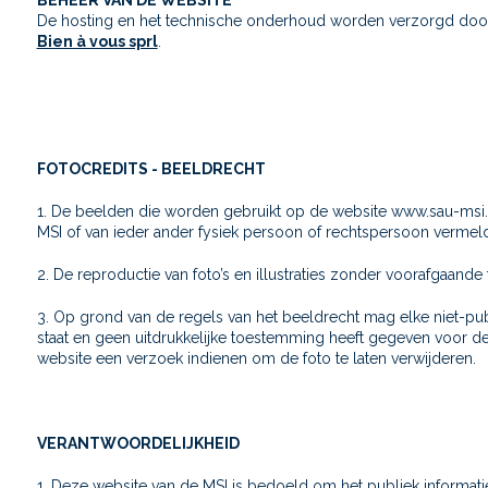
BEHEER VAN DE WEBSITE
De hosting en het technische onderhoud worden verzorgd doo
Bien à vous sprl
.
FOTOCREDITS - BEELDRECHT
1. De beelden die worden gebruikt op de website www.sau-msi.
MSI of van ieder ander fysiek persoon of rechtspersoon vermeld
2. De reproductie van foto’s en illustraties zonder voorafgaand
3. Op grond van de regels van het beeldrecht mag elke niet-pu
staat en geen uitdrukkelijke toestemming heeft gegeven voor de
website een verzoek indienen om de foto te laten verwijderen.
VERANTWOORDELIJKHEID
1. Deze website van de MSI is bedoeld om het publiek informatie