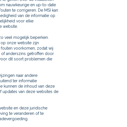
r om nauwkeurige en up-to-date
outen te corrigeren. De MSI kan
lledigheid van de informatie op
lijkheid voor elke
e website.
zo veel mogelijk beperken.
 op onze website zijn
 fouten voorkomen, zodat wij
 of anderszins getroffen door
voor dit soort problemen die
wijzingen naar andere
itend ter informatie
ge kunnen de inhoud van deze
f updates van deze websites de
ebsite en deze juridische
ing te veranderen of te
chadevergoeding.