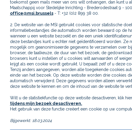
toekomst geen mails meer van ons wilt ontvangen, dan kunt u a
Maatschappij voor Stedelijke Inrichting - Brederodestraat 9 - 100
office@msi.brussels
- T: +32 (0)2 899 38 00.
2. De website van de MSI gebruikt cookies voor statistische doe
informatiebestandjes die automatisch worden bewaard op de ha
wanneer u een website bezoekt en die een uniek identificatienu
deze bestandjes kunt u echter niet geïdentificeerd worden. Ze m
mogelijk om geanonimiseerde gegevens te verzamelen over bi
browser, de taalkeuze, de duur van het bezoek, de gedownload
browsers kunt u instellen of u cookies wilt aanvaarden of weig
krijgt als een cookie wordt gebruikt. U bepaalt zelf of u deze co
Tenzij anders aangegeven, worden alle toegekende cookies aut
einde van het bezoek. Op deze website worden drie cookies die
automatisch verwijderd. Deze gegevens worden alleen verwerkt
deze website te kennen en om de inhoud van de website te ver
Wilt u de statistiekfunctie op deze website desactiveren, klik hier
tijdens mijn bezoek desactiveren.
Het gebruik van deze functie creëert een cookie op uw compute
Bijgewerkt: 18.03.2024