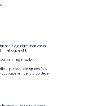
r:
brussels zijn eigendom van de
 in het copyright.
e toestemming is verboden.
blieke persoon die op een foto
 publicatie van de foto op deze
 te geven over de initiatieven