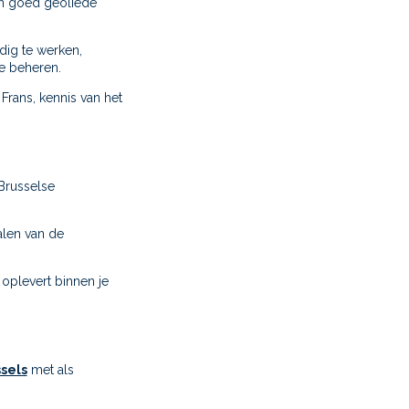
een goed geoliede
dig te werken,
te beheren.
Frans, kennis van het
Brusselse
alen van de
oplevert binnen je
sels
met als