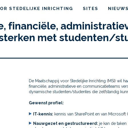
OR STEDELIJKE INRICHTING
SITES
NIEUW
e, financiële, administratie
sterken met studenten/st
De Maatschappij voor Stedelijke Inrichting (MSI) wil haa
financiële, administratieve en communicatieteams ver
dynamische studenten/studentes die zelfstandig ku
Gewenst profiel:
IT-kennis:
kennis van SharePoint en van Microsoft O
Nauwgezet en gestructureerd:
je kan de taken 