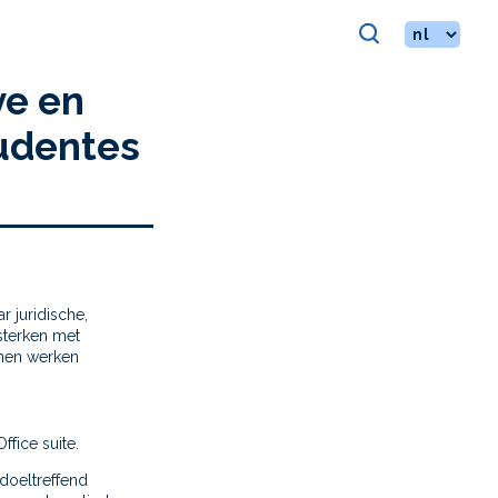
S
ve en
udentes
r juridische,
sterken met
nnen werken
ffice suite.
doeltreffend