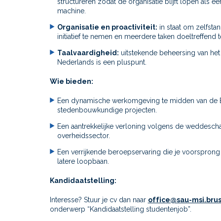
structureren zodat de organisatie blijft lopen als 
machine.
Organisatie en proactiviteit:
in staat om zelfstan
initiatief te nemen en meerdere taken doeltreffend 
Taalvaardigheid:
uitstekende beheersing van het 
Nederlands is een pluspunt.
Wie bieden:
Een dynamische werkomgeving te midden van de 
stedenbouwkundige projecten.
Een aantrekkelijke verloning volgens de weddesch
overheidssector.
Een verrijkende beroepservaring die je voorsprong 
latere loopbaan.
Kandidaatstelling:
Interesse? Stuur je cv dan naar
office@sau-msi.brus
onderwerp “Kandidaatstelling studentenjob”.