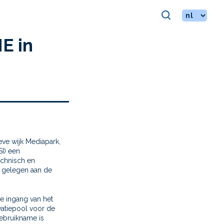
S
E in
eve wijk Mediapark,
SI) een
echnisch en
 gelegen aan de
e ingang van het
vatiepool voor de
ebruikname is