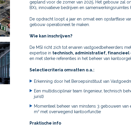
gepland voor de zomer van 2025. Het gebouw zal o
BX1, innovatieve bedrijven en samenwerkingsruimtes 
De opdracht loopt 4 jaar en omvat een opstartfase 
gebouw operationeel te maken.
Wie kan inschrijven?
De MSI richt zich tot ervaren vastgoedbeheerders me
expertise in
technisch, administratief, financiee
en met sterke referenties in het beheer van kantoor
Selectiecriteria omvatten o.a.:
Erkenning door het Beroepsinstituut van Vastgoedm
Een multidisciplinair team (ingenieur, technisch be
jurist)
Momenteel beheer van minstens 3 gebouwen van e
m² met overwegend kantoorfunctie
Praktische info