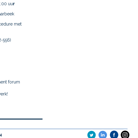
1:00 uu
r
aarbeek
cedure met
-556)
ment forum
erk!
N