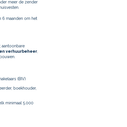
nder meer de zender
huisvesten.
van 6 maanden om het
t aantoonbare
l en verhuurbeheer
,
gebouwen.
akelaars (BIV)
heerder, boekhouder,
lk minimaal 5.000