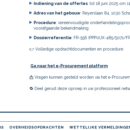
Indiening van de offertes
: tot 18 juni 2025 om 1
Adres van het gebouw
: Reyerslaan 84, 1030 Sch
Procedure
: vereenvoudigde onderhandelingspro
voorafgaande bekendmaking
Dossierreferentie
: FR-556 (PPP0UX-485/5071/FR
👉
Volledige opdrachtdocumenten en procedure:
Ga naar het e-Procurement platform
📩
Vragen kunnen gesteld worden via het e-Procure
🔁
Deel gerust deze oproep in uw professioneel netw
BS
OVERHEIDSOPDRACHTEN
WETTELIJKE VERMELDINGE