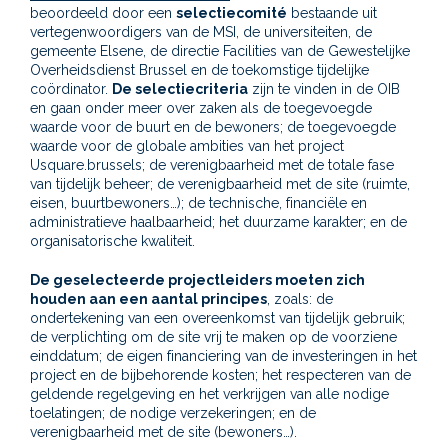
beoordeeld door een
selectiecomité
bestaande uit
vertegenwoordigers van de MSI, de universiteiten, de
gemeente Elsene, de directie Facilities van de Gewestelijke
Overheidsdienst Brussel en de toekomstige tijdelijke
coördinator.
De selectiecriteria
zijn te vinden in de OIB
en gaan onder meer over zaken als de toegevoegde
waarde voor de buurt en de bewoners; de toegevoegde
waarde voor de globale ambities van het project
Usquare.brussels; de verenigbaarheid met de totale fase
van tijdelijk beheer; de verenigbaarheid met de site (ruimte,
eisen, buurtbewoners…); de technische, financiële en
administratieve haalbaarheid; het duurzame karakter; en de
organisatorische kwaliteit.
De geselecteerde projectleiders moeten zich
houden aan een aantal principes
, zoals: de
ondertekening van een overeenkomst van tijdelijk gebruik;
de verplichting om de site vrij te maken op de voorziene
einddatum; de eigen financiering van de investeringen in het
project en de bijbehorende kosten; het respecteren van de
geldende regelgeving en het verkrijgen van alle nodige
toelatingen; de nodige verzekeringen; en de
verenigbaarheid met de site (bewoners…).