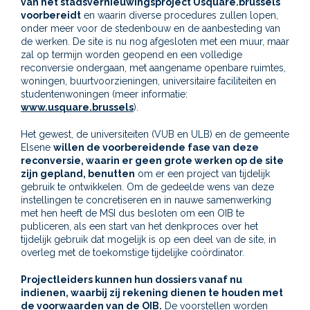
van het stadsvernieuwingsproject Usquare.brussels
voorbereidt
en waarin diverse procedures zullen lopen,
onder meer voor de stedenbouw en de aanbesteding van
de werken. De site is nu nog afgesloten met een muur, maar
zal op termijn worden geopend en een volledige
reconversie ondergaan, met aangename openbare ruimtes,
woningen, buurtvoorzieningen, universitaire faciliteiten en
studentenwoningen (meer informatie:
www.usquare.brussels
).
Het gewest, de universiteiten (VUB en ULB) en de gemeente
Elsene
willen de voorbereidende fase van deze
reconversie, waarin er geen grote werken op de site
zijn gepland, benutten
om er een project van tijdelijk
gebruik te ontwikkelen. Om de gedeelde wens van deze
instellingen te concretiseren en in nauwe samenwerking
met hen heeft de MSI dus besloten om een OIB te
publiceren, als een start van het denkproces over het
tijdelijk gebruik dat mogelijk is op een deel van de site, in
overleg met de toekomstige tijdelijke coördinator.
Projectleiders kunnen hun dossiers vanaf nu
indienen, waarbij zij rekening dienen te houden met
de voorwaarden van de OIB
.
De voorstellen worden