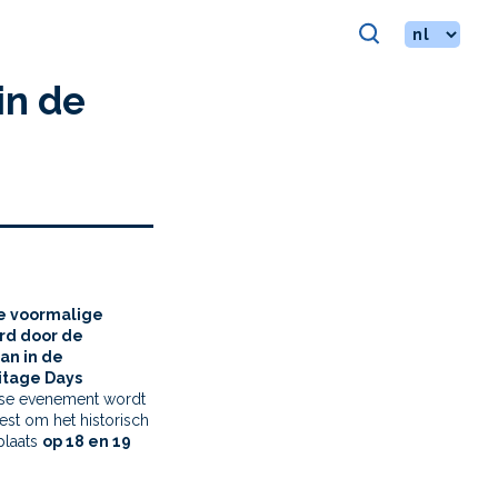
S
in de
e voormalige
rd door de
aan in de
ritage Days
jkse evenement wordt
st om het historisch
plaats
op 18 en 19