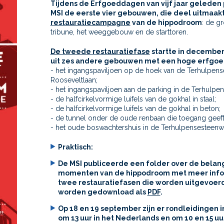
Tijdens de Erfgoeddagen van vijf jaar gelede
MSI de eerste vier gebouwen, die deel uitmaak
restauratiecampagne
van de hippodroom
: de gr
tribune, het weeggebouw en de starttoren.
De tweede restauratiefase
startte in december
uit zes andere gebouwen met een hoge erfgo
- het ingangspaviljoen op de hoek van de Terhulpen
Rooseveltlaan;
- het ingangspaviljoen aan de parking in de Terhulp
- de halfcirkelvormige luifels van de gokhal in staal;
- de halfcirkelvormige luifels van de gokhal in beton;
- de tunnel onder de oude renbaan die toegang geeft 
- het oude boswachtershuis in de Terhulpensesteenw
Praktisch:
De MSI publiceerde een folder over de belangr
momenten van de hippodroom met meer info
twee restauratiefasen die worden uitgevoerd
worden gedownload als
PDF
.
Op 18 en 19 september zijn er rondleidingen 
om 13 uur in het Nederlands en om 10 en 15 uur