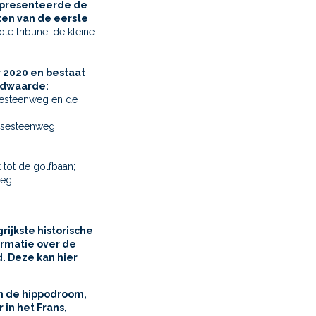
n presenteerde de
ten van de
eerste
ote tribune, de kleine
 2020 en bestaat
edwaarde:
sesteenweg en de
ensesteenweg;
tot de golfbaan;
eg.
ijkste historische
rmatie over de
. Deze kan hier
in de hippodroom,
 in het Frans,