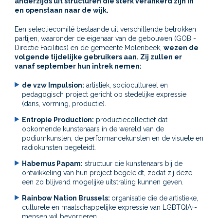
anderzijds uit structuren die sterk verankerd zijn in
en openstaan naar de wijk.
Een selectiecomité bestaande uit verschillende betrokken
partijen, waaronder de eigenaar van de gebouwen (GOB -
Directie Facilities) en de gemeente Molenbeek,
wezen de
volgende tijdelijke gebruikers aan. Zij zullen er
vanaf september hun intrek nemen:
de vzw Impulsion:
artistiek, sociocultureel en
pedagogisch project gericht op stedelijke expressie
(dans, vorming, productie).
Entropie Production:
productiecollectief dat
opkomende kunstenaars in de wereld van de
podiumkunsten, de performancekunsten en de visuele en
radiokunsten begeleidt.
Habemus Papam:
structuur die kunstenaars bij de
ontwikkeling van hun project begeleidt, zodat zij deze
een zo blijvend mogelijke uitstraling kunnen geven.
Rainbow Nation Brussels:
organisatie die de artistieke,
culturele en maatschappelijke expressie van LGBTQIA+-
mensen wil bevorderen.