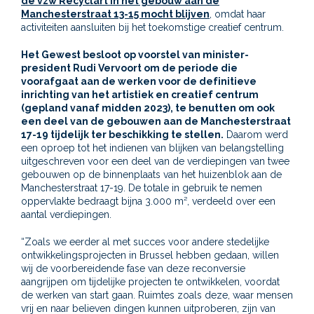
de vzw Recyclart in het gebouw aan de
Manchesterstraat 13-15 mocht blijven
, omdat haar
activiteiten aansluiten bij het toekomstige creatief centrum.
Het Gewest besloot op voorstel van minister-
president Rudi Vervoort om de periode die
voorafgaat aan de werken voor de definitieve
inrichting van het artistiek en creatief centrum
(gepland vanaf midden 2023), te benutten om ook
een deel van de gebouwen aan de Manchesterstraat
17-19 tijdelijk ter beschikking te stellen.
Daarom werd
een oproep tot het indienen van blijken van belangstelling
uitgeschreven voor een deel van de verdiepingen van twee
gebouwen op de binnenplaats van het huizenblok aan de
Manchesterstraat 17-19. De totale in gebruik te nemen
oppervlakte bedraagt bijna 3.000 m², verdeeld over een
aantal verdiepingen.
“Zoals we eerder al met succes voor andere stedelijke
ontwikkelingsprojecten in Brussel hebben gedaan, willen
wij de voorbereidende fase van deze reconversie
aangrijpen om tijdelijke projecten te ontwikkelen, voordat
de werken van start gaan. Ruimtes zoals deze, waar mensen
vrij en naar believen dingen kunnen uitproberen, zijn van