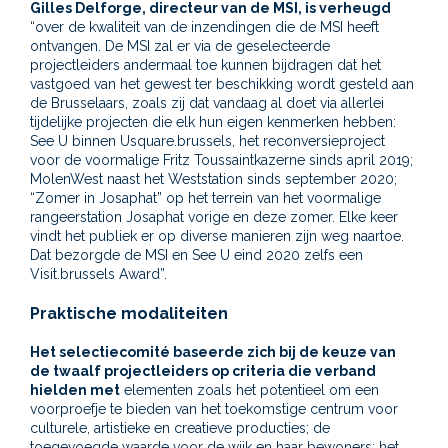
Gilles Delforge, directeur van de MSI, is verheugd
“over de kwaliteit van de inzendingen die de MSI heeft
ontvangen. De MSI zal er via de geselecteerde
projectleiders andermaal toe kunnen bijdragen dat het
vastgoed van het gewest ter beschikking wordt gesteld aan
de Brusselaars, zoals zij dat vandaag al doet via allerlei
tijdelijke projecten die elk hun eigen kenmerken hebben:
See U binnen Usquare.brussels, het reconversieproject
voor de voormalige Fritz Toussaintkazerne sinds april 2019;
MolenWest naast het Weststation sinds september 2020;
“Zomer in Josaphat” op het terrein van het voormalige
rangeerstation Josaphat vorige en deze zomer. Elke keer
vindt het publiek er op diverse manieren zijn weg naartoe.
Dat bezorgde de MSI en See U eind 2020 zelfs een
Visit.brussels Award”.
Praktische modaliteiten
Het selectiecomité baseerde zich bij de keuze van
de twaalf projectleiders op criteria die verband
hielden met
elementen zoals het potentieel om een
voorproefje te bieden van het toekomstige centrum voor
culturele, artistieke en creatieve producties; de
toegevoegde waarde voor de wijk en haar bewoners; het