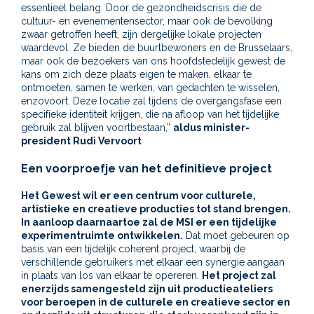
essentieel belang. Door de gezondheidscrisis die de
cultuur- en evenementensector, maar ook de bevolking
zwaar getroffen heeft, zijn dergelijke lokale projecten
waardevol. Ze bieden de buurtbewoners en de Brusselaars,
maar ook de bezoekers van ons hoofdstedelijk gewest de
kans om zich deze plaats eigen te maken, elkaar te
ontmoeten, samen te werken, van gedachten te wisselen,
enzovoort. Deze locatie zal tijdens de overgangsfase een
specifieke identiteit krijgen, die na afloop van het tijdelijke
gebruik zal blijven voortbestaan,”
aldus minister-
president Rudi Vervoort
Een voorproefje van het definitieve project
Het Gewest wil er een centrum voor culturele,
artistieke en creatieve producties tot stand brengen.
In aanloop daarnaartoe zal de MSI er een tijdelijke
experimentruimte ontwikkelen.
Dat moet gebeuren op
basis van een tijdelijk coherent project, waarbij de
verschillende gebruikers met elkaar een synergie aangaan
in plaats van los van elkaar te opereren.
Het project zal
enerzijds samengesteld zijn uit productieateliers
voor beroepen in de culturele en creatieve sector en