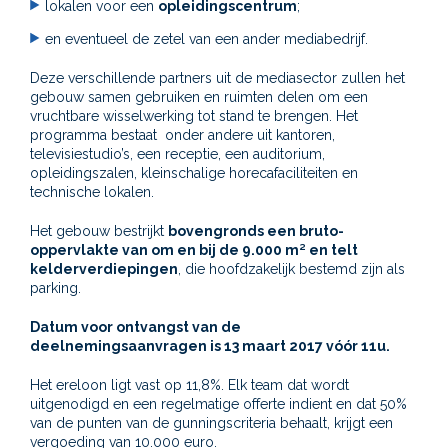
lokalen voor een
opleidingscentrum
;
en eventueel de zetel van een ander mediabedrijf.
Deze verschillende partners uit de mediasector zullen het
gebouw samen gebruiken en ruimten delen om een
vruchtbare wisselwerking tot stand te brengen. Het
programma bestaat onder andere uit kantoren,
televisiestudio’s, een receptie, een auditorium,
opleidingszalen, kleinschalige horecafaciliteiten en
technische lokalen.
Het gebouw bestrijkt
bovengronds een bruto-
oppervlakte van om en bij de 9.000 m² en telt
kelderverdiepingen
, die hoofdzakelijk bestemd zijn als
parking.
Datum voor ontvangst van de
deelnemingsaanvragen is 13 maart 2017 vóór 11u.
Het ereloon ligt vast op 11,8%. Elk team dat wordt
uitgenodigd en een regelmatige offerte indient en dat 50%
van de punten van de gunningscriteria behaalt, krijgt een
vergoeding van 10.000 euro.