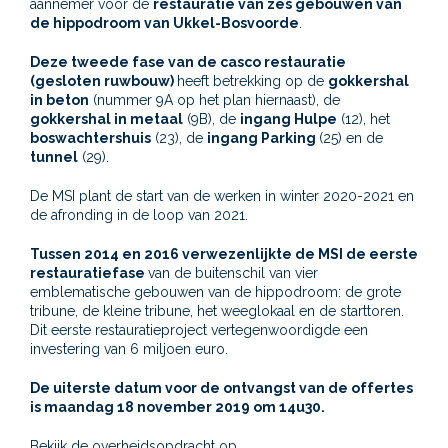
aannemer voor de
restauratie van zes gebouwen van
de hippodroom van Ukkel-Bosvoorde
.
Deze tweede fase van de casco restauratie
(gesloten ruwbouw)
heeft betrekking op de
gokkershal
in beton
(nummer 9A op het plan hiernaast), de
gokkershal in metaal
(9B), de
ingang Hulpe
(12), het
boswachtershuis
(23), de
ingang Parking
(25) en de
tunnel
(29).
De MSI plant de start van de werken in winter 2020-2021 en
de afronding in de loop van 2021.
Tussen 2014 en 2016 verwezenlijkte de MSI de eerste
restauratiefase
van de buitenschil van vier
emblematische gebouwen van de hippodroom: de grote
tribune, de kleine tribune, het weeglokaal en de starttoren.
Dit eerste restauratieproject vertegenwoordigde een
investering van 6 miljoen euro.
De uiterste datum voor de ontvangst van de offertes
is maandag 18 november 2019 om 14u30.
Bekijk de overheidsopdracht op