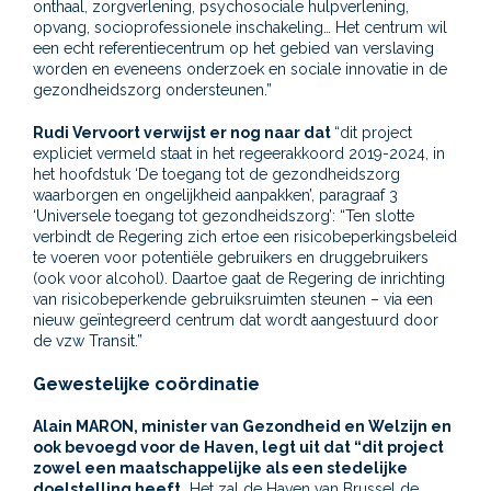
onthaal, zorgverlening, psychosociale hulpverlening,
opvang, socioprofessionele inschakeling… Het centrum wil
een echt referentiecentrum op het gebied van verslaving
worden en eveneens onderzoek en sociale innovatie in de
gezondheidszorg ondersteunen.”
Rudi Vervoort verwijst er nog naar dat
“dit project
expliciet vermeld staat in het regeerakkoord 2019-2024, in
het hoofdstuk ‘De toegang tot de gezondheidszorg
waarborgen en ongelijkheid aanpakken’, paragraaf 3
‘Universele toegang tot gezondheidszorg’: “Ten slotte
verbindt de Regering zich ertoe een risicobeperkingsbeleid
te voeren voor potentiële gebruikers en druggebruikers
(ook voor alcohol). Daartoe gaat de Regering de inrichting
van risicobeperkende gebruiksruimten steunen – via een
nieuw geïntegreerd centrum dat wordt aangestuurd door
de vzw Transit.”
Gewestelijke coördinatie
Alain MARON, minister van Gezondheid en Welzijn en
ook bevoegd voor de Haven, legt uit dat “dit project
zowel een maatschappelijke als een stedelijke
doelstelling heeft.
Het zal de Haven van Brussel de