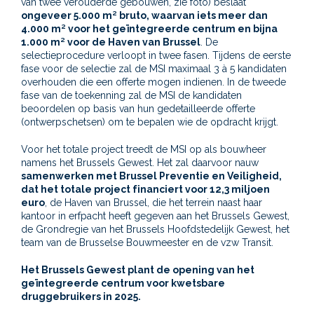
van twee verouderde gebouwen, zie foto) beslaat
ongeveer 5.000 m² bruto, waarvan iets meer dan
4.000 m² voor het geïntegreerde centrum en bijna
1.000 m² voor de Haven van Brussel
. De
selectieprocedure verloopt in twee fasen. Tijdens de eerste
fase voor de selectie zal de MSI maximaal 3 à 5 kandidaten
overhouden die een offerte mogen indienen. In de tweede
fase van de toekenning zal de MSI de kandidaten
beoordelen op basis van hun gedetailleerde offerte
(ontwerpschetsen) om te bepalen wie de opdracht krijgt.
Voor het totale project treedt de MSI op als bouwheer
namens het Brussels Gewest. Het zal daarvoor nauw
samenwerken met Brussel Preventie en Veiligheid,
dat het totale project financiert voor 12,3 miljoen
euro
, de Haven van Brussel, die het terrein naast haar
kantoor in erfpacht heeft gegeven aan het Brussels Gewest,
de Grondregie van het Brussels Hoofdstedelijk Gewest, het
team van de Brusselse Bouwmeester en de vzw Transit.
Het Brussels Gewest plant de opening van het
geïntegreerde centrum voor kwetsbare
druggebruikers in 2025.